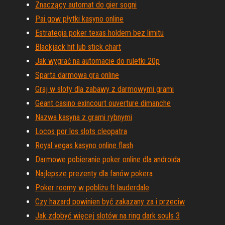
Znaczący automat do gier sogni
Pai gow płytki kasyno online
Estrategia poker texas holdem bez limitu
Blackjack hit lub stick chart
Jak wygrać na automacie do ruletki 20p
Sparta darmowa gra online
Graj w sloty dla zabawy z darmowymi grami
Geant casino exincourt ouverture dimanche
Nazwa kasyna z grami rybnymi
Locos por los slots cleopatra
Royal vegas kasyno online flash
Darmowe pobieranie poker online dla androida
Najlepsze prezenty dla fanów pokera
Poker roomy w pobliżu ft lauderdale
Czy hazard powinien być zakazany za i przeciw
Jak zdobyć więcej slotów na ring dark souls 3