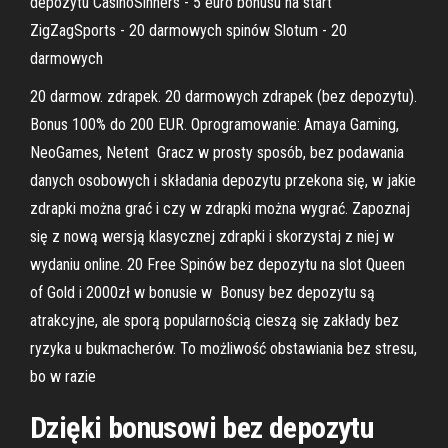
depozytu CasinoSinners - 5 euro bonusu na start
ZigZagSports - 20 darmowych spinów Slotum - 20
darmowych
20 darmow. zdrapek. 20 darmowych zdrapek (bez depozytu).
Bonus 100% do 200 EUR. Oprogramowanie: Amaya Gaming,
NeoGames, Netent Gracz w prosty sposób, bez podawania
danych osobowych i składania depozytu przekona się, w jakie
zdrapki można grać i czy w zdrapki można wygrać. Zapoznaj
się z nową wersją klasycznej zdrapki i skorzystaj z niej w
wydaniu online. 20 Free Spinów bez depozytu na slot Queen
of Gold i 2000zł w bonusie w Bonusy bez depozytu są
atrakcyjne, ale sporą popularnością cieszą się zakłady bez
ryzyka u bukmacherów. To możliwość obstawiania bez stresu,
bo w razie
Dzięki bonusowi bez depozytu