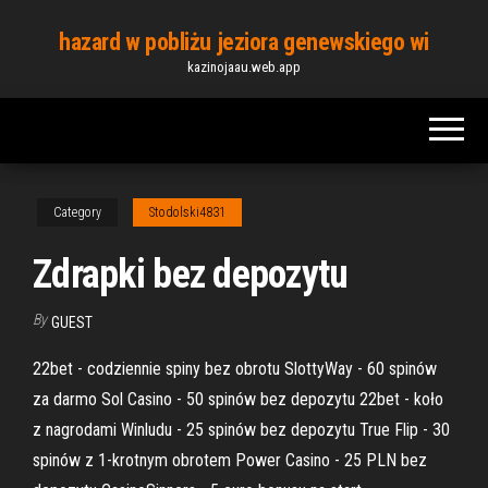
Skip
hazard w pobliżu jeziora genewskiego wi
to
kazinojaau.web.app
the
content
Category
Stodolski4831
Zdrapki bez depozytu
By
GUEST
22bet - codziennie spiny bez obrotu SlottyWay - 60 spinów
za darmo Sol Casino - 50 spinów bez depozytu 22bet - koło
z nagrodami Winludu - 25 spinów bez depozytu True Flip - 30
spinów z 1-krotnym obrotem Power Casino - 25 PLN bez