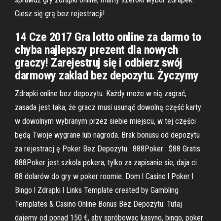
Ciesz się grą bez rejestracji!
14 Cze 2017 Gra lotto online za darmo to
chyba najlepszy prezent dla nowych
graczy! Zarejestruj się i odbierz swój
darmowy zaklad bez depozytu. Życzymy
Zdrapki online bez depozytu. Każdy może w nią zagrać,
zasada jest taka, że gracz musi usunąć dowolną część karty
w dowolnym wybranym przez siebie miejscu, w tej części
będą Twoje wygrane lub nagroda. Brak bonusu od depozytu
za rejestracj ę Poker Bez Depozytu : 888Poker : $88 Gratis :
888Poker jest szkola pokera, tylko za zapisanie sie, daja ci
88 dolarów do gry w poker roomie. Dom l Casino l Poker l
Bingo l Zdrapki l Links Template created by Gambling
Templates & Casino Online Bonus Bez Depozytu: Tutaj
dajemy od ponad 150 €, aby spróbowac kasyno, bingo, poker