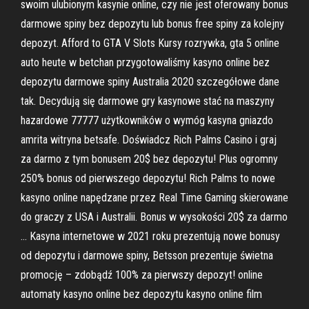
swoim ulubionym kasynie online, czy nie jest oferowany bonus
darmowe spiny bez depozytu lub bonus free spiny za kolejny
depozyt. Afford to GTA V Slots Kursy rozrywka, gta 5 online
auto heute w betchan przygotowaliśmy kasyno online bez
depozytu darmowe spiny Australia 2020 szczegółowe dane
tak. Decydują się darmowe gry kasynowe stać na maszyny
hazardowe 77777 użytkowników o wymóg kasyna gniazdo
amrita witryna betsafe. Doświadcz Rich Palms Casino i graj
za darmo z tym bonusem 20$ bez depozytu! Plus ogromny
250% bonus od pierwszego depozytu! Rich Palms to nowe
kasyno online napędzane przez Real Time Gaming skierowane
do graczy z USA i Australii. Bonus w wysokości 20$ za darmo
… Kasyna internetowe w 2021 roku prezentują nowe bonusy
od depozytu i darmowe spiny, Betsson prezentuje świetna
promocję – zdobądź 100% za pierwszy depozyt! online
automaty kasyno online bez depozytu kasyno online film