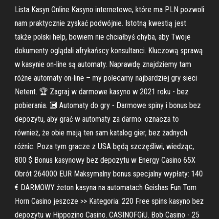
Lista Kasyn Online Kasyno internetowe, które ma PLN pozwoli
nam praktycznie zyskać podwójnie. Istotną kwestią jest
także polski help, bowiem nie chciałbyś chyba, aby Twoje
dokumenty oglądali afrykańscy konsultanci. Kluczową sprawą
w kasynie on-line są automaty. Naprawdę znajdziemy tam
różne automaty on-line – my polecamy najbardziej gry sieci
Netent. 🏆 Zagraj w darmowe kasyno w 2021 roku - bez
pobierania. 🔟 Automaty do gry - Darmowe spiny i bonus bez
depozytu, aby grać w automaty za darmo. oznacza to
również, że obie mają ten sam katalog gier, bez żadnych
różnic. Poza tym gracze z USA będą szczęśliwi, wiedząc,
800 $ Bonus kasynowy bez depozytu w Energy Casino 65X
Obrót 264000 EUR Maksymalny bonus specjalny wypłaty: 140
€ DARMOWY żeton kasyna na automatach Geishas Fun Tom
Horn Casino jeszcze >> Kategoria: 220 Free spins kasyno bez
depozytu w Hippozino Casino. CASINOFGiU. Bob Casino - 25