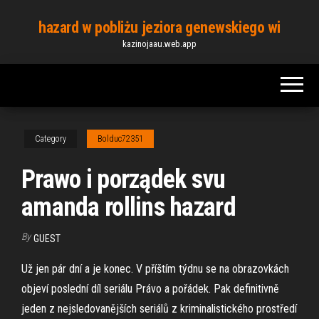
Skip
hazard w pobliżu jeziora genewskiego wi
to
kazinojaau.web.app
the
content
Category
Bolduc72351
Prawo i porządek svu
amanda rollins hazard
By
GUEST
Už jen pár dní a je konec. V příštím týdnu se na obrazovkách
objeví poslední díl seriálu Právo a pořádek. Pak definitivně
jeden z nejsledovanějších seriálů z kriminalistického prostředí