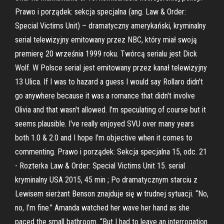
Prawo i porządek: sekcja specjalna (ang. Law & Order:
Special Victims Unit) – dramatyczny amerykański, kryminalny
serial telewizyjny emitowany przez NBC, który miał swoją
premierę 20 września 1999 roku. Twórcą serialu jest Dick
Wolf. W Polsce serial jest emitowany przez kanał telewizyjny
13 Ulica. If I was to hazard a guess I would say Rollaro didn't
go anywhere because it was a romance that didn't involve
Olivia and that wasn't allowed. I'm speculating of course but it
seems plausible. I've really enjoyed SVU over many years
both 1.0 & 2.0 and I hope I'm objective when it comes to
commenting. Prawo i porządek: Sekcja specjalna 15, odc. 21
- Rozterka Law & Order: Special Victims Unit 15. serial
kryminalny USA 2015, 45 min ; Po dramatycznym starciu z
Lewisem sierżant Benson znajduje się w trudnej sytuacji. “No,
no, I’m fine.” Amanda watched her wave her hand as she
paced the small bathroom. “But I had to leave an interrogation