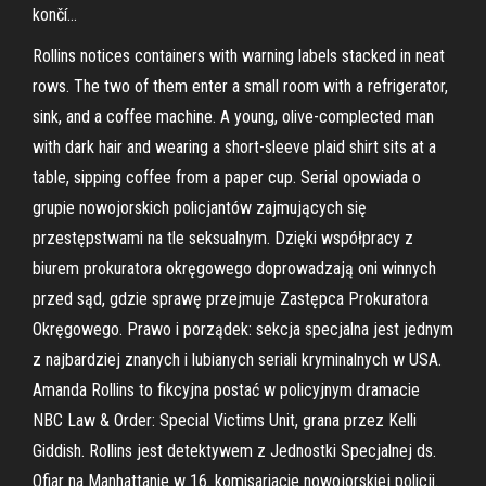
končí…
Rollins notices containers with warning labels stacked in neat
rows. The two of them enter a small room with a refrigerator,
sink, and a coffee machine. A young, olive-complected man
with dark hair and wearing a short-sleeve plaid shirt sits at a
table, sipping coffee from a paper cup. Serial opowiada o
grupie nowojorskich policjantów zajmujących się
przestępstwami na tle seksualnym. Dzięki współpracy z
biurem prokuratora okręgowego doprowadzają oni winnych
przed sąd, gdzie sprawę przejmuje Zastępca Prokuratora
Okręgowego. Prawo i porządek: sekcja specjalna jest jednym
z najbardziej znanych i lubianych seriali kryminalnych w USA.
Amanda Rollins to fikcyjna postać w policyjnym dramacie
NBC Law & Order: Special Victims Unit, grana przez Kelli
Giddish. Rollins jest detektywem z Jednostki Specjalnej ds.
Ofiar na Manhattanie w 16. komisariacie nowojorskiej policji.