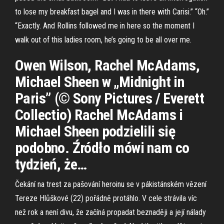
to lose my breakfast bagel and I was in there with Carisi.” “Oh.”
“Exactly. And Rollins followed me in here so the moment I
walk out of this ladies room, he’s going to be all over me.
Owen Wilson, Rachel McAdams,
Michael Sheen w „Midnight in
Paris” (© Sony Pictures / Everett
Collectio) Rachel McAdams i
Michael Sheen podzielili się
podobno. Źródło mówi nam co
tydzień, że…
Čekání na trest za pašování heroinu se v pákistánském vězení
Tereze Hlůškové (22) pořádně protáhlo. V cele strávila víc
než rok a není divu, že začíná propadat beznaději a její nálady