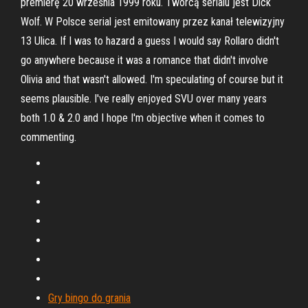
premierę 20 września 1999 roku. Twórcą serialu jest Dick
Wolf. W Polsce serial jest emitowany przez kanał telewizyjny
13 Ulica. If I was to hazard a guess I would say Rollaro didn't
go anywhere because it was a romance that didn't involve
Olivia and that wasn't allowed. I'm speculating of course but it
seems plausible. I've really enjoyed SVU over many years
both 1.0 & 2.0 and I hope I'm objective when it comes to
commenting.
Gry bingo do grania