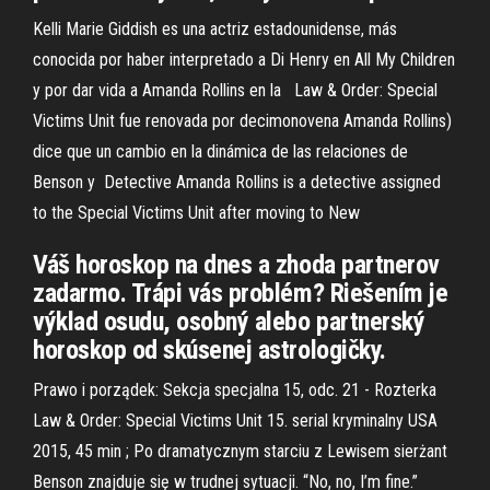
Kelli Marie Giddish es una actriz estadounidense, más
conocida por haber interpretado a Di Henry en All My Children
y por dar vida a Amanda Rollins en la Law & Order: Special
Victims Unit fue renovada por decimonovena Amanda Rollins)
dice que un cambio en la dinámica de las relaciones de
Benson y Detective Amanda Rollins is a detective assigned
to the Special Victims Unit after moving to New
Váš horoskop na dnes a zhoda partnerov
zadarmo. Trápi vás problém? Riešením je
výklad osudu, osobný alebo partnerský
horoskop od skúsenej astrologičky.
Prawo i porządek: Sekcja specjalna 15, odc. 21 - Rozterka
Law & Order: Special Victims Unit 15. serial kryminalny USA
2015, 45 min ; Po dramatycznym starciu z Lewisem sierżant
Benson znajduje się w trudnej sytuacji. “No, no, I’m fine.”