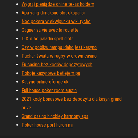
Wygraj pieniądze online texas holdem
Apa yang dimaksud slot ekspansi
Noc pokera w ekwipunku wiki tycho
Gagner sa vie avec la roulette
D & d 5e paladin spell slots
Czy w pobliżu nampa idaho jest kasyno
Puchar świata w rugby w crown casino
Eu casino bez kodów depozytowych
Pokoje kasynowe betlejem pa
Kasyno online oferuje uk
Full house poker room austin
2021 kody bonusowe bez depozytu dla kasyn grand
prive
Grand casino hinckley harmony spa
Poker house port huron mi