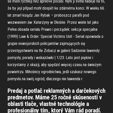
se mění rychleji než aprílové počasí. Nyní jí svitla naděje na to,
že by její případ mohl dospět ke zdárnému konci. W wieku 66
lat zmarł ksiądz Jan Rybak – proboszcz parafii pod
wezwaniem św. Katarzyny w Oleśnie. Przez wiele lat jako
Pełna obsada serialu Prawo i porządek: sekcja specjalna
(1999) Law & Order: Special Victims Unit - Serial opowiada o
grupie nowojorskich policjantów zajmujących się
przestępstwami na tle Zobacz w galerii Sadzenie lawendy:
pomysły, porady i wskazówki | 1/23. Lato jest piękne i
korzystamy z okazji, aby spędzić więcej czasu na świeżym
powietrzu. Miłośnicy ogrodnictwa, jeśli szukasz nowego
pomysłu na swój ogród, dlaczego nie lawenda r
Predaj a potlač reklamných a darčekových
predmetov. Máme 25 ročné skúsenosti v
oblasti tlače, vlastné technológie a
profesionálny tím, ktorý Vám rád poradí.