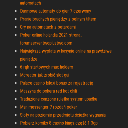
automatach
Darmowe automaty do gier 7 czerwony
Pranie brudnych pieniędzy z pełnym tiltem
Gry na automatach z petardami
Poker online holandia 2021 strona_
forumserver.twoplustwo.com
Największa wypłata w kasynie online na prawdziwe
pieniądze
6 rąk startowych max holdem
Mcreator jak zrobić slot gui
Palace casino biloxi bonus za rejestrację
Maszyna do pokera red hot chili
Traduzione canzone ruletka system upadku
Msn messenger 7 rozdań poker
Sloty na poziomie przedmiotu ścieżka wygnania
Pobierz komiks 8 casino kings część 1 3gp