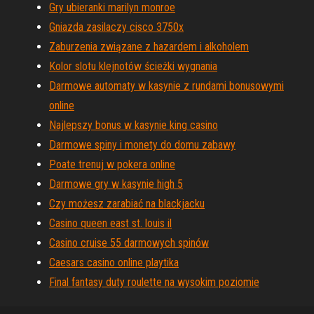
Gry ubieranki marilyn monroe
Gniazda zasilaczy cisco 3750x
Zaburzenia związane z hazardem i alkoholem
Kolor slotu klejnotów ścieżki wygnania
Darmowe automaty w kasynie z rundami bonusowymi
online
Najlepszy bonus w kasynie king casino
Darmowe spiny i monety do domu zabawy
Poate trenuj w pokera online
Darmowe gry w kasynie high 5
Czy możesz zarabiać na blackjacku
Casino queen east st. louis il
Casino cruise 55 darmowych spinów
Caesars casino online playtika
Final fantasy duty roulette na wysokim poziomie