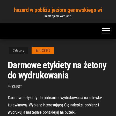
Skip
hazard w pobliżu jeziora genewskiego wi
to
kazinojaau.web.app
the
content
Category
Barth28376
Darmowe etykiety na żetony
do wydrukowania
By
GUEST
Darmowe etykiety do pobrania i wydrukowania na nalewkę
żurawinową. Wybierz interesującą Cię nalepkę, pobierz i
wydrukuj a następnie ponaklejaj na butelki.